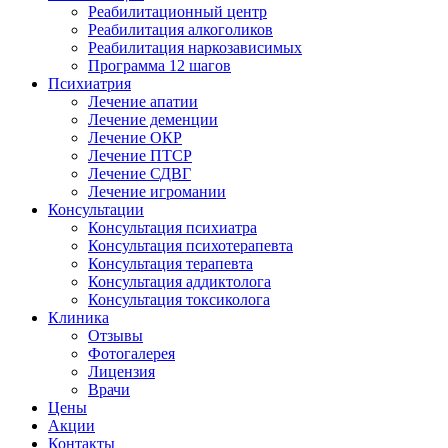
Реабилитационный центр
Реабилитация алкоголиков
Реабилитация наркозависимых
Программа 12 шагов
Психиатрия
Лечение апатии
Лечение деменции
Лечение ОКР
Лечение ПТСР
Лечение СДВГ
Лечение игромании
Консультации
Консультация психиатра
Консультация психотерапевта
Консультация терапевта
Консультация аддиктолога
Консультация токсиколога
Клиника
Отзывы
Фотогалерея
Лицензия
Врачи
Цены
Акции
Контакты