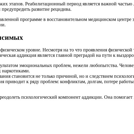
ьких этапов. Реабилитационный период является важной частью
и предупредить развитие рецидива.
вленной программе в восстановительном медицинском центре з
ии.
висимых
 физическом уровне. Несмотря на то что проявления физической
ческая аддикция является главной преградой на пути к выздор
ультатом эмоциональных проблем, нежели любопытства. Человек 
х наркотиками.
ания становится не только причиной, но и следствием психолог
я приводит к ряду проблем: конфликтам, долгам, потере работы,
реодолеть психологический компонент аддикции. Она помогает 