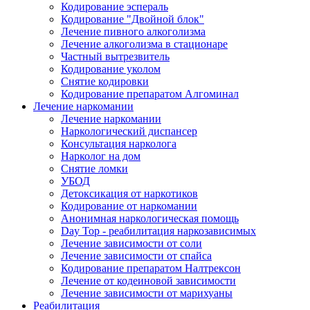
Кодирование эспераль
Кодирование "Двойной блок"
Лечение пивного алкоголизма
Лечение алкоголизма в стационаре
Частный вытрезвитель
Кодирование уколом
Снятие кодировки
Кодирование препаратом Алгоминал
Лечение наркомании
Лечение наркомании
Наркологический диспансер
Консультация нарколога
Нарколог на дом
Снятие ломки
УБОД
Детоксикация от наркотиков
Кодирование от наркомании
Анонимная наркологическая помощь
Day Top - реабилитация наркозависимых
Лечение зависимости от соли
Лечение зависимости от спайса
Кодирование препаратом Налтрексон
Лечение от кодеиновой зависимости
Лечение зависимости от марихуаны
Реабилитация