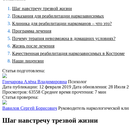
Шаг навстречу трезвой жизни
Показания для реабилитации наркозависимых
Клиника для реабилитации наркоманов – что это?
Программа лечения
Почему терапия невозможна в домашних условиях?
Жизнь после лечения
Качественная реабилитация наркозависимых в Костроме
Наши лицензии
Статья подготовлена:
Гончарова Алёна Владимировна
Психолог
Дата публикации: 12 февраля 2019
Дата обновления: 28 Июля 
Просмотров: 63558
Среднее время прочтения: 7 мин
Статья проверена:
Вавилов Сергей Борисович
Руководитель наркологической кл
Шаг навстречу трезвой жизни